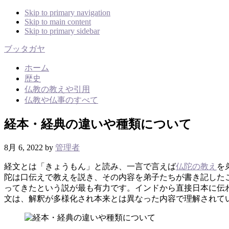
Skip to primary navigation
Skip to main content
Skip to primary sidebar
ブッタガヤ
ホーム
歴史
仏教の教えや引用
仏教や仏事のすべて
経本・経典の違いや種類について
8月 6, 2022
by
管理者
経文とは「きょうもん」と読み、一言で言えば
仏陀の教え
を
陀は口伝えで教えを説き、その内容を弟子たちが書き記した
ってきたという説が最も有力です。インドから直接日本に伝
文は、解釈が多様化され本来とは異なった内容で理解されて