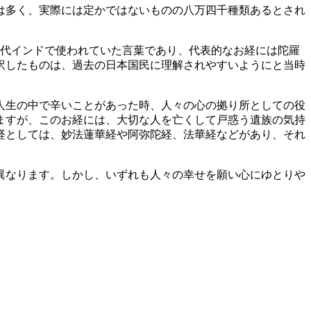
は多く、実際には定かではないものの八万四千種類あるとされ
古代インドで使われていた言葉であり、代表的なお経には陀羅
訳したものは、過去の日本国民に理解されやすいようにと当時
人生の中で辛いことがあった時、人々の心の拠り所としての役
ますが、このお経には、大切な人を亡くして戸惑う遺族の気持
経としては、妙法蓮華経や阿弥陀経、法華経などがあり、それ
異なります。しかし、いずれも人々の幸せを願い心にゆとりや