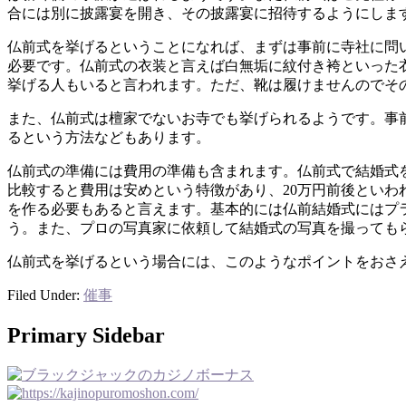
合には別に披露宴を開き、その披露宴に招待するようにしま
仏前式を挙げるということになれば、まずは事前に寺社に問
必要です。仏前式の衣装と言えば白無垢に紋付き袴といった
挙げる人もいると言われます。ただ、靴は履けませんのでそ
また、仏前式は檀家でないお寺でも挙げられるようです。事
るという方法などもあります。
仏前式の準備には費用の準備も含まれます。仏前式で結婚式
比較すると費用は安めという特徴があり、20万円前後とい
を作る必要もあると言えます。基本的には仏前結婚式にはプラ
う。また、プロの写真家に依頼して結婚式の写真を撮っても
仏前式を挙げるという場合には、このようなポイントをおさ
Filed Under:
催事
Primary Sidebar