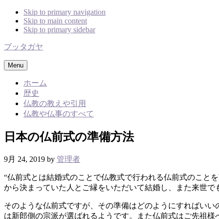
Skip to primary navigation
Skip to main content
Skip to primary sidebar
ブッタガヤ
Menu
ホーム
歴史
仏教の教えや引用
仏教や仏事のすべて
日本の仏前式の準備方法
9月 24, 2019
by
管理者
“仏前式とは結婚式のことで仏教式で行われる仏前式のこと
から決まっていた人とご縁をいただいて結婚し、また来世で
そのような仏前式ですが、その準備はどのようにすればいい
は新郎側の宗派が選ばれるようです。また仏前式はご先祖様