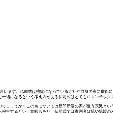
を言います。仏前式は檀家になっている寺社や自身の家に僧侶
も一緒になるという考え方がある仏前式はとてもロマンチック
のでしょうか？この点については新郎新婦の家が違う宗派とい
へ報告するという意味もあり、仏前式では参列者は親や親族の